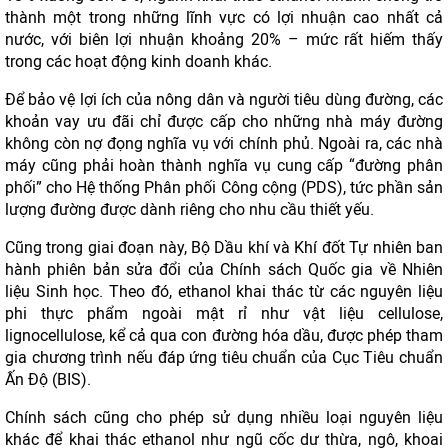
thành một trong những lĩnh vực có lợi nhuận cao nhất cả
nước, với biên lợi nhuận khoảng 20% – mức rất hiếm thấy
trong các hoạt động kinh doanh khác.
Để bảo vệ lợi ích của nông dân và người tiêu dùng đường, các
khoản vay ưu đãi chỉ được cấp cho những nhà máy đường
không còn nợ đọng nghĩa vụ với chính phủ. Ngoài ra, các nhà
máy cũng phải hoàn thành nghĩa vụ cung cấp “đường phân
phối” cho Hệ thống Phân phối Công cộng (PDS), tức phần sản
lượng đường được dành riêng cho nhu cầu thiết yếu.
Cũng trong giai đoạn này, Bộ Dầu khí và Khí đốt Tự nhiên ban
hành phiên bản sửa đổi của Chính sách Quốc gia về Nhiên
liệu Sinh học. Theo đó, ethanol khai thác từ các nguyên liệu
phi thực phẩm ngoài mật rỉ như vật liệu cellulose,
lignocellulose, kể cả qua con đường hóa dầu, được phép tham
gia chương trình nếu đáp ứng tiêu chuẩn của Cục Tiêu chuẩn
Ấn Độ (BIS).
Chính sách cũng cho phép sử dụng nhiều loại nguyên liệu
khác để khai thác ethanol như ngũ cốc dư thừa, ngô, khoai