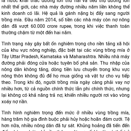
là nước khai thác đường lớn thứ hai và tiêu thụ đường lớn
nhất thế giới, các nhà máy đường nhiều năm liền không thể
kinh doanh có lãi. Hệ quả là gánh nặng bị đẩy sang người
trồng mía. Đầu năm 2014, số tiền các nhà máy còn nợ nông
dân đã vượt 60.000 crore rupee, trong khi việc thanh toán
thường chậm từ một đến hai năm.
Tình trạng này gây bất ổn nghiêm trọng cho nền tảng xã hội
của khu vực nông nghiệp, đặc biệt tại các vùng trồng mía ở
Tây Uttar Pradesh, Karnataka và Maharashtra. Nhiều nhà máy
đường phải đóng cửa hoặc tuyên bố phá sản. Thu nhập của
nông dân không tăng, dòng tiền lưu chuyển trong khu vực
nông thôn không đủ để họ mua giống và vật tư cho vụ tiếp
theo. Trong khi đó, người trồng mía ngày càng phải vay nợ
nhiều hơn, từ cả nguồn chính thức lẫn phi chính thức, nhưng
lại không có khả năng trả nợ, khiến nhiều người rơi vào vòng
xoáy nợ nần.
Tình hình nghiêm trọng đến mức ở nhiều vùng trồng mía,
hàng trăm hộ gia đình buộc phải hủy hoặc hoãn đám cưới. Tệ
hơn nữa, nhiều nông dân đã tự sát. Khủng hoảng đã tiến đến