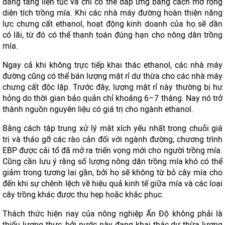
đang tăng liên tục và chỉ có thể đáp ứng bằng cách mở rộng
diện tích trồng mía. Khi các nhà máy đường hoàn thiện năng
lực chưng cất ethanol, hoạt động kinh doanh của họ sẽ dần
có lãi, từ đó có thể thanh toán đúng hạn cho nông dân trồng
mía.
Ngay cả khi không trực tiếp khai thác ethanol, các nhà máy
đường cũng có thể bán lượng mật rỉ dư thừa cho các nhà máy
chưng cất độc lập. Trước đây, lượng mật rỉ này thường bị hư
hỏng do thời gian bảo quản chỉ khoảng 6–7 tháng. Nay nó trở
thành nguồn nguyên liệu có giá trị cho ngành ethanol.
Bằng cách tập trung xử lý mắt xích yếu nhất trong chuỗi giá
trị và tháo gỡ các rào cản đối với ngành đường, chương trình
EBP được cải tổ đã mở ra triển vọng mới cho người trồng mía.
Cũng cần lưu ý rằng số lượng nông dân trồng mía khó có thể
giảm trong tương lai gần, bởi họ sẽ không từ bỏ cây mía cho
đến khi sự chênh lệch về hiệu quả kinh tế giữa mía và các loại
cây trồng khác được thu hẹp hoặc khắc phục.
Thách thức hiện nay của nông nghiệp Ấn Độ không phải là
thiếu lương thực, bởi nước này đang khai thác dư thừa lương