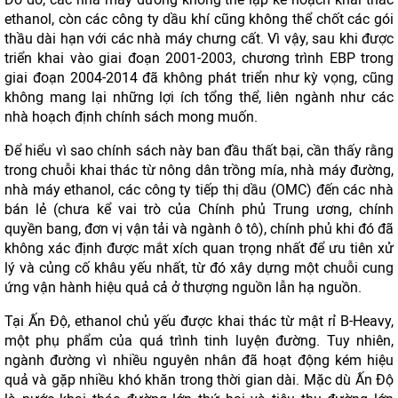
ethanol, còn các công ty dầu khí cũng không thể chốt các gói
thầu dài hạn với các nhà máy chưng cất. Vì vậy, sau khi được
triển khai vào giai đoạn 2001-2003, chương trình EBP trong
giai đoạn 2004-2014 đã không phát triển như kỳ vọng, cũng
không mang lại những lợi ích tổng thể, liên ngành như các
nhà hoạch định chính sách mong muốn.
Để hiểu vì sao chính sách này ban đầu thất bại, cần thấy rằng
trong chuỗi khai thác từ nông dân trồng mía, nhà máy đường,
nhà máy ethanol, các công ty tiếp thị dầu (OMC) đến các nhà
bán lẻ (chưa kể vai trò của Chính phủ Trung ương, chính
quyền bang, đơn vị vận tải và ngành ô tô), chính phủ khi đó đã
không xác định được mắt xích quan trọng nhất để ưu tiên xử
lý và củng cố khâu yếu nhất, từ đó xây dựng một chuỗi cung
ứng vận hành hiệu quả cả ở thượng nguồn lẫn hạ nguồn.
Tại Ấn Độ, ethanol chủ yếu được khai thác từ mật rỉ B-Heavy,
một phụ phẩm của quá trình tinh luyện đường. Tuy nhiên,
ngành đường vì nhiều nguyên nhân đã hoạt động kém hiệu
quả và gặp nhiều khó khăn trong thời gian dài. Mặc dù Ấn Độ