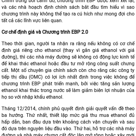
Chính trong bối cảnh đó, chương trình EBP được xem xét lại,
và các nhà hoạch định chính sách bắt đầu tìm hiểu vì sao
chương trình này không thể tạo ra cú hích như mong đợi cho
tất cả các lĩnh vực liên quan.
Cơ chế định giá và Chương trình EBP 2.0
Theo thời gian, người ta nhận ra rằng nếu không có cơ chế
định giá riêng cho ethanol (thay vì gắn giá ethanol với giá
đường), thì các nhà máy đường sẽ không có động lực kinh tế
để khai thác ethanol hoặc đầu tư mở rộng công suất chưng
cất. Một số chuyên gia chính sách còn cho rằng các công ty
tiếp thị dầu (OMC) có lợi ích nhất định trong việc không để
chương trình EBP phát triển mạnh, bởi việc tăng sản lượng
ethanol khai thác trong nước sẽ làm giảm biên lợi nhuận của
họ so với nhập khẩu ethanol.
Tháng 12/2014, chính phủ quyết định giải quyết vấn đề theo
ba hướng. Thứ nhất, thiết lập mức giá thu mua ethanol đủ
hấp dẫn, ban đầu dựa trên khoảng cách vận chuyển và sau
đó dựa trên nguyên liệu đầu vào. Thứ hai, hỗ trợ các nhà máy
đường và nhà máy chưng cất độc lập mở rộng hoặc xây mới