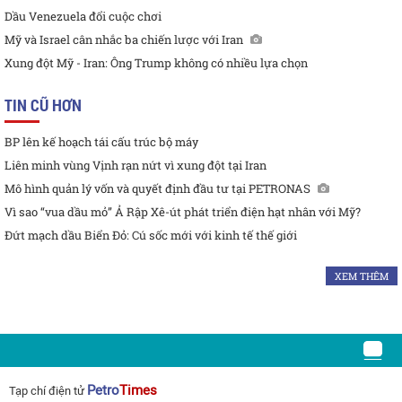
Dầu Venezuela đổi cuộc chơi
Mỹ và Israel cân nhắc ba chiến lược với Iran
Xung đột Mỹ - Iran: Ông Trump không có nhiều lựa chọn
TIN CŨ HƠN
BP lên kế hoạch tái cấu trúc bộ máy
Liên minh vùng Vịnh rạn nứt vì xung đột tại Iran
Mô hình quản lý vốn và quyết định đầu tư tại PETRONAS
Vì sao “vua dầu mỏ” Ả Rập Xê-út phát triển điện hạt nhân với Mỹ?
Đứt mạch dầu Biển Đỏ: Cú sốc mới với kinh tế thế giới
XEM THÊM
Petro
Times
Tạp chí điện tử