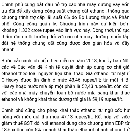
Chính phủ cũng bắt đầu hỗ trợ các nhà máy đường vay vốn
ưu đãi để xây dựng công suất chưng cất ethanol, thông qua
chương trình trợ cấp lãi suất 6% do Bộ Lương thực và Phân
phối Công cộng quản lý. Chương trình này dự kiến bơm
khoảng 1.332 crore rupee vào lĩnh vực này. Đồng thời, thủ tục
thẩm định môi trường đối với các nhà máy đường muốn lắp
đặt hệ thống chưng cất cũng được đơn giản hóa và đẩy
nhanh.
Bước cải cách lớn tiếp theo diễn ra năm 2018, khi Ủy ban Nội
các về Các vấn đề Kinh tế quyết định áp dụng cơ chế giá
ethanol theo loại nguyên liệu khai thác. Giá ethanol từ mật rỉ
C-Heavy được ấn định ở mức 43,46 rupee/lít; từ mật rỉ B-
Heavy hoặc nước mía ép một phần là 52,43 rupee/lít; còn đối
với các nhà máy chuyển toàn bộ nước mía sang khai thác
ethanol và không khai thác đường thì giá là 59,19 rupee/lít.
Chính phủ cũng cho phép khai thác ethanol từ ngũ cốc hư
hỏng với mức giá thu mua 47,13 rupee/lít. Kết hợp với việc
giảm thuế GST đối với ethanol dùng cho chương trình EBP từ
18% xuống còn 5%, ngành khai thác ethanol nhanh chóng trở