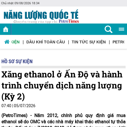
Chủ nhật 09/08/2026 18:34
Ơ SỰ KIỆN
DẦU KHÍ TOÀN CẦU
TIN TỨC SỰ KIỆN
PETRO
HỒ SƠ SỰ KIỆN
Xăng ethanol ở Ấn Độ và hành
trình chuyển dịch năng lượng
(Kỳ 2)
07:40
|
05/07/2026
(PetroTimes) -
Năm 2012, chính phủ quy định giá mua
ethanol sẽ do OMC và các nhà máy khai thác ethanol tự thỏa