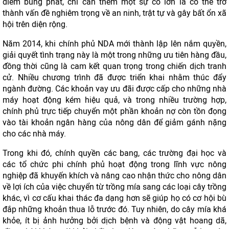
điểm bùng phát, chỉ cần thêm một sự cố lớn là có thể trở
thành vấn đề nghiêm trọng về an ninh, trật tự và gây bất ổn xã
hội trên diện rộng.
Năm 2014, khi chính phủ NDA mới thành lập lên nắm quyền,
giải quyết tình trạng này là một trong những ưu tiên hàng đầu,
đồng thời cũng là cam kết quan trọng trong chiến dịch tranh
cử. Nhiều chương trình đã được triển khai nhằm thúc đẩy
ngành đường. Các khoản vay ưu đãi được cấp cho những nhà
máy hoạt động kém hiệu quả, và trong nhiều trường hợp,
chính phủ trực tiếp chuyển một phần khoản nợ còn tồn đọng
vào tài khoản ngân hàng của nông dân để giảm gánh nặng
cho các nhà máy.
Trong khi đó, chính quyền các bang, các trường đại học và
các tổ chức phi chính phủ hoạt động trong lĩnh vực nông
nghiệp đã khuyến khích và nâng cao nhận thức cho nông dân
về lợi ích của việc chuyển từ trồng mía sang các loại cây trồng
khác, vì cơ cấu khai thác đa dạng hơn sẽ giúp họ có cơ hội bù
đắp những khoản thua lỗ trước đó. Tuy nhiên, do cây mía khá
khỏe, ít bị ảnh hưởng bởi dịch bệnh và động vật hoang dã,