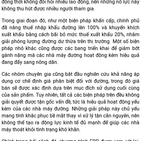
đồng thời không đòi hỏi nhiều lao động, nên những nỗ lực này
không thu hút được nhiều người tham gia.
Trong giai đoạn đó, như một biện pháp khẩn cấp, chính phủ
đã nâng thuế nhập khẩu đường lên 100% và khuyến khích
xuất khẩu bằng cách bãi bỏ mức thuế xuất khẩu 20%, nhằm
giải phóng lượng đường dư thừa trên thị trường. Một số biện
pháp nhỏ khác cũng được các bang triển khai để giảm bớt
gánh nặng mà các nhà máy đường hoạt động kém hiệu quả
đang đẩy sang nông dân.
Các nhóm chuyên gia cũng bắt đầu nghiên cứu khả năng áp
dụng cơ chế định giá phân biệt đối với đường, trong đó giá
bán sẽ được xác định dựa trên mục đích sử dụng cuối cùng
của sản phẩm. Tuy nhiên, tất cả các biện pháp trên đều không
giải quyết được tận gốc vấn đề, tức là hiệu quả hoạt động yếu
kém của các nhà máy đường. Những giải pháp này chủ yếu
mang tính khắc phục bề mặt thay vì xử lý tận căn nguyên, nên
không thể tạo ra động lực kinh tế đủ mạnh để giúp các nhà
máy thoát khỏi tình trạng khó khăn.