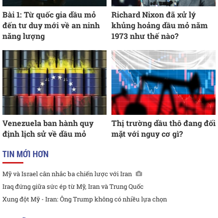
Bài 1: Từ quốc gia dầu mỏ
Richard Nixon đã xử lý
đến tư duy mới về an ninh
khủng hoảng dầu mỏ năm
năng lượng
1973 như thế nào?
Venezuela ban hành quy
Thị trường dầu thô đang đối
định lịch sử về dầu mỏ
mặt với nguy cơ gì?
TIN MỚI HƠN
Mỹ và Israel cân nhắc ba chiến lược với Iran
Iraq đứng giữa sức ép từ Mỹ, Iran và Trung Quốc
Xung đột Mỹ - Iran: Ông Trump không có nhiều lựa chọn