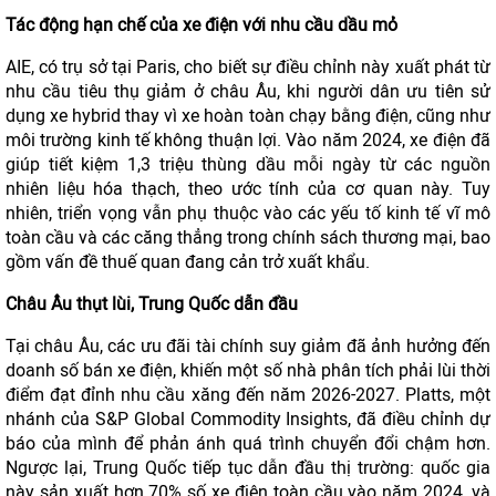
Tác động hạn chế của xe điện với nhu cầu dầu mỏ
AIE, có trụ sở tại Paris, cho biết sự điều chỉnh này xuất phát từ
nhu cầu tiêu thụ giảm ở châu Âu, khi người dân ưu tiên sử
dụng xe hybrid thay vì xe hoàn toàn chạy bằng điện, cũng như
môi trường kinh tế không thuận lợi. Vào năm 2024, xe điện đã
giúp tiết kiệm 1,3 triệu thùng dầu mỗi ngày từ các nguồn
nhiên liệu hóa thạch, theo ước tính của cơ quan này. Tuy
nhiên, triển vọng vẫn phụ thuộc vào các yếu tố kinh tế vĩ mô
toàn cầu và các căng thẳng trong chính sách thương mại, bao
gồm vấn đề thuế quan đang cản trở xuất khẩu.
Châu Âu thụt lùi, Trung Quốc dẫn đầu
Tại châu Âu, các ưu đãi tài chính suy giảm đã ảnh hưởng đến
doanh số bán xe điện, khiến một số nhà phân tích phải lùi thời
điểm đạt đỉnh nhu cầu xăng đến năm 2026-2027. Platts, một
nhánh của S&P Global Commodity Insights, đã điều chỉnh dự
báo của mình để phản ánh quá trình chuyển đổi chậm hơn.
Ngược lại, Trung Quốc tiếp tục dẫn đầu thị trường: quốc gia
này sản xuất hơn 70% số xe điện toàn cầu vào năm 2024, và