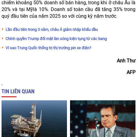
chiếm khoảng 50% doanh số bán hàng, trong khi ở châu Âu là
20% và tại Mỹlà 10%. Doanh số toàn cầu đã tăng 35% trong
quý đầu tiên của năm 2025 so với cùng kỳ năm trước.
Lần đầu tiên trong 3 năm, châu Á giảm nhập khẩu dầu
Chính quyền Trump đối mặt làn sóng kiện tụng từ các bang
Vì sao Trung Quốc thống trị thị trường pin xe điện?
Anh Thư
AFP
TIN LIÊN QUAN