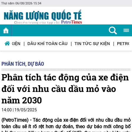
Thứ năm 06/08/2026 15:34
Ơ SỰ KIỆN
DẦU KHÍ TOÀN CẦU
TIN TỨC SỰ KIỆN
PETRO
PHÂN TÍCH, DỰ BÁO
Phân tích tác động của xe điện
đối với nhu cầu dầu mỏ vào
năm 2030
14:00
|
19/05/2025
(PetroTimes) -
Tác động của xe điện đối với nhu cầu dầu mỏ
toàn cầu sẽ ít rõ rệt hơn dự đoán, theo dự báo mới công bố