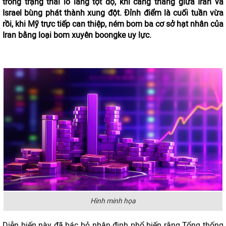
trong trạng thái lo lắng tột độ, khi căng thẳng giữa Iran và
Israel bùng phát thành xung đột. Đỉnh điểm là cuối tuần vừa
rồi, khi Mỹ trực tiếp can thiệp, ném bom ba cơ sở hạt nhân của
Iran bằng loại bom xuyên boongke uy lực.
Hình minh họa
Diễn biến này đã bác bỏ nhận định phổ biến rằng Tổng thống