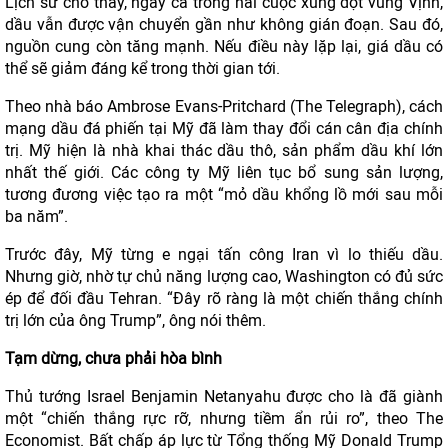
Lịch sử cho thấy, ngay cả trong hai cuộc xung đột vùng Vịnh,
dầu vẫn được vận chuyển gần như không gián đoạn. Sau đó,
nguồn cung còn tăng mạnh. Nếu điều này lặp lại, giá dầu có
thể sẽ giảm đáng kể trong thời gian tới.
Theo nhà báo Ambrose Evans-Pritchard (The Telegraph), cách
mạng dầu đá phiến tại Mỹ đã làm thay đổi cán cân địa chính
trị. Mỹ hiện là nhà khai thác dầu thô, sản phẩm dầu khí lớn
nhất thế giới. Các công ty Mỹ liên tục bổ sung sản lượng,
tương đương việc tạo ra một “mỏ dầu khổng lồ mới sau mỗi
ba năm”.
Trước đây, Mỹ từng e ngại tấn công Iran vì lo thiếu dầu.
Nhưng giờ, nhờ tự chủ năng lượng cao, Washington có đủ sức
ép để đối đầu Tehran. “Đây rõ ràng là một chiến thắng chính
trị lớn của ông Trump”, ông nói thêm.
Tạm dừng, chưa phải hòa bình
Thủ tướng Israel Benjamin Netanyahu được cho là đã giành
một “chiến thắng rực rỡ, nhưng tiềm ẩn rủi ro”, theo The
Economist. Bất chấp áp lực từ Tổng thống Mỹ Donald Trump