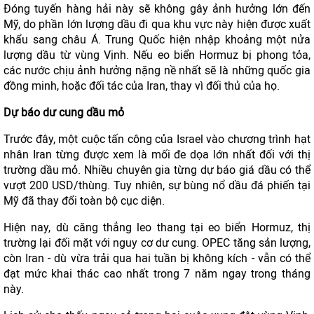
Đóng tuyến hàng hải này sẽ không gây ảnh hưởng lớn đến
Mỹ, do phần lớn lượng dầu đi qua khu vực này hiện được xuất
khẩu sang châu Á. Trung Quốc hiện nhập khoảng một nửa
lượng dầu từ vùng Vịnh. Nếu eo biển Hormuz bị phong tỏa,
các nước chịu ảnh hưởng nặng nề nhất sẽ là những quốc gia
đồng minh, hoặc đối tác của Iran, thay vì đối thủ của họ.
Dự báo dư cung dầu mỏ
Trước đây, một cuộc tấn công của Israel vào chương trình hạt
nhân Iran từng được xem là mối đe dọa lớn nhất đối với thị
trường dầu mỏ. Nhiều chuyên gia từng dự báo giá dầu có thể
vượt 200 USD/thùng. Tuy nhiên, sự bùng nổ dầu đá phiến tại
Mỹ đã thay đổi toàn bộ cục diện.
Hiện nay, dù căng thẳng leo thang tại eo biển Hormuz, thị
trường lại đối mặt với nguy cơ dư cung. OPEC tăng sản lượng,
còn Iran - dù vừa trải qua hai tuần bị không kích - vẫn có thể
đạt mức khai thác cao nhất trong 7 năm ngay trong tháng
này.