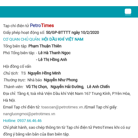
Petro
Times
Tạp chí điện tử
Giấy phép hoạt động số:
50/GP-BTTTT ngày 10/2/2020
CƠ QUAN CHỦ QUẢN:
HỘI DẦU KHÍ VIỆT NAM
Tổng biên tập:
Phạm Thuận Thiên
Phó Tổng biên tập: -
Lê Hà Thanh Ngọc
- Lê Thị Hồng Anh
Hội đồng cố vấn
Chủ tịch:
TS
Nguyễn Hồng Minh
Thường trực:
Nhà báo
Nguyễn Như Phong
Thành viên:
Vũ Thị Chọn,
Nguyễn Hải Đường,
Lê Anh Chiến
Địa chỉ: Tầng 4, toà nhà Viện Dầu khí Việt Nam 167 Trung Kính, P.Yên Hòa,
Hà Nội.
Email Tạp chí điện tử:
toasoan@petrotimes.vn
/Email Tạp chí giấy:
nangluongmoi@petrotimes.vn
Hotline: 0937.66.46.46
Chỉ phát hành, sao chép thông tin từ Tạp chí điện tử PetroTimes khi có sự
đồng ý bằng văn bản của Ban biên tập.