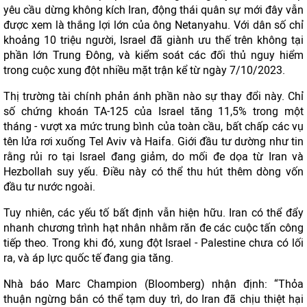
yêu cầu dừng không kích Iran, động thái quân sự mới đây vẫn
được xem là thắng lợi lớn của ông Netanyahu. Với dân số chỉ
khoảng 10 triệu người, Israel đã giành ưu thế trên không tại
phần lớn Trung Đông, và kiểm soát các đối thủ nguy hiểm
trong cuộc xung đột nhiều mặt trận kể từ ngày 7/10/2023.
Thị trường tài chính phản ánh phần nào sự thay đổi này. Chỉ
số chứng khoán TA-125 của Israel tăng 11,5% trong một
tháng - vượt xa mức trung bình của toàn cầu, bất chấp các vụ
tên lửa rơi xuống Tel Aviv và Haifa. Giới đầu tư dường như tin
rằng rủi ro tại Israel đang giảm, do mối đe dọa từ Iran và
Hezbollah suy yếu. Điều này có thể thu hút thêm dòng vốn
đầu tư nước ngoài.
Tuy nhiên, các yếu tố bất định vẫn hiện hữu. Iran có thể đẩy
nhanh chương trình hạt nhân nhằm răn đe các cuộc tấn công
tiếp theo. Trong khi đó, xung đột Israel - Palestine chưa có lối
ra, và áp lực quốc tế đang gia tăng.
Nhà báo Marc Champion (Bloomberg) nhận định: “Thỏa
thuận ngừng bắn có thể tạm duy trì, do Iran đã chịu thiệt hại