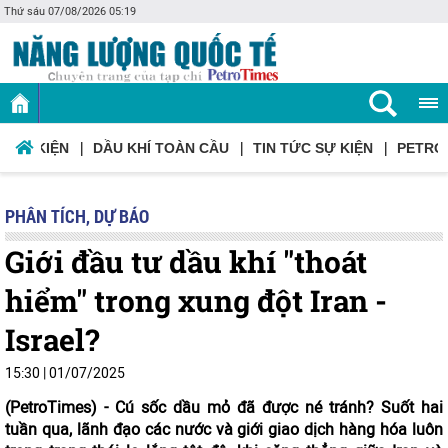
Thứ sáu 07/08/2026 05:19
Ơ SỰ KIỆN
DẦU KHÍ TOÀN CẦU
TIN TỨC SỰ KIỆN
PETRO
PHÂN TÍCH, DỰ BÁO
Giới đầu tư dầu khí "thoát
hiểm" trong xung đột Iran -
Israel?
15:30
|
01/07/2025
(PetroTimes) -
Cú sốc dầu mỏ đã được né tránh? Suốt hai
tuần qua, lãnh đạo các nước và giới giao dịch hàng hóa luôn