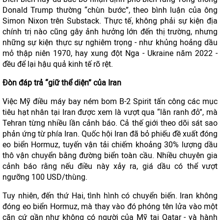
Donald Trump thường “chùn bước”, theo bình luận của ông
Simon Nixon trên Substack. Thực tế, không phải sự kiện địa
chính trị nào cũng gây ảnh hưởng lớn đến thị trường, nhưng
những sự kiện thực sự nghiêm trọng - như khủng hoảng dầu
mỏ thập niên 1970, hay xung đột Nga - Ukraine năm 2022 -
đều để lại hậu quả kinh tế rõ rệt.
Đòn đáp trả “giữ thể diện” của Iran
Việc Mỹ điều máy bay ném bom B-2 Spirit tấn công các mục
tiêu hạt nhân tại Iran được xem là vượt qua “lằn ranh đỏ”, mà
Tehran từng nhiều lần cảnh báo. Cả thế giới theo dõi sát sao
phản ứng từ phía Iran. Quốc hội Iran đã bỏ phiếu đề xuất đóng
eo biển Hormuz, tuyến vận tải chiếm khoảng 30% lượng dầu
thô vận chuyển bằng đường biển toàn cầu. Nhiều chuyên gia
cảnh báo rằng nếu điều này xảy ra, giá dầu có thể vượt
ngưỡng 100 USD/thùng.
Tuy nhiên, đến thứ Hai, tình hình có chuyển biến. Iran không
đóng eo biển Hormuz, mà thay vào đó phóng tên lửa vào một
căn cứ gần như không có người của Mỹ tại Qatar - và hành