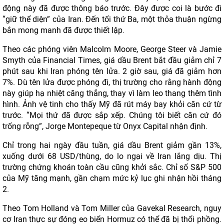
động này đã được thông báo trước. Đây được coi là bước đi
“giữ thể diện” của Iran. Đến tối thứ Ba, một thỏa thuận ngừng
bắn mong manh đã được thiết lập.
Theo các phóng viên Malcolm Moore, George Steer và Jamie
Smyth của Financial Times, giá dầu Brent bắt đầu giảm chỉ 7
phút sau khi Iran phóng tên lửa. 2 giờ sau, giá đã giảm hơn
7%. Dù tên lửa được phóng đi, thị trường cho rằng hành động
này giúp hạ nhiệt căng thẳng, thay vì làm leo thang thêm tình
hình. Ảnh vệ tinh cho thấy Mỹ đã rút máy bay khỏi căn cứ từ
trước. “Mọi thứ đã được sắp xếp. Chúng tôi biết căn cứ đó
trống rỗng”, Jorge Montepeque từ Onyx Capital nhận định.
Chỉ trong hai ngày đầu tuần, giá dầu Brent giảm gần 13%,
xuống dưới 68 USD/thùng, do lo ngại về Iran lắng dịu. Thị
trường chứng khoán toàn cầu cũng khởi sắc. Chỉ số S&P 500
của Mỹ tăng mạnh, gần chạm mức kỷ lục ghi nhận hồi tháng
2.
Theo Tom Holland và Tom Miller của Gavekal Research, nguy
cơ Iran thực sự đóng eo biển Hormuz có thể đã bị thổi phồng.