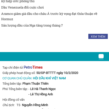
ký hiệp ước phòng thủ
Dầu Venezuela đổi cuộc chơi
Aramco giảm giá dầu cho châu Á trước kỳ vọng đạt thỏa thuận về
Hormuz
Sản lượng dầu của Nga tăng trong tháng 7
XEM THÊM
Petro
Times
Tạp chí điện tử
Giấy phép hoạt động số:
50/GP-BTTTT ngày 10/2/2020
CƠ QUAN CHỦ QUẢN:
HỘI DẦU KHÍ VIỆT NAM
Tổng biên tập:
Phạm Thuận Thiên
Phó Tổng biên tập: -
Lê Hà Thanh Ngọc
- Lê Thị Hồng Anh
Hội đồng cố vấn
Chủ tịch:
TS
Nguyễn Hồng Minh