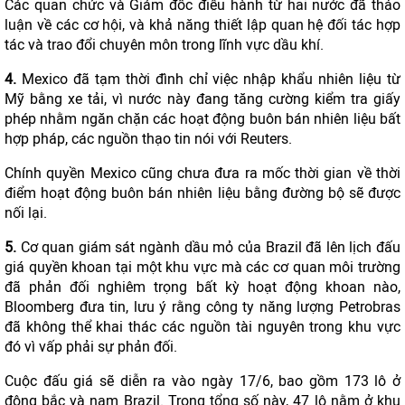
Các quan chức và Giám đốc điều hành từ hai nước đã thảo
luận về các cơ hội, và khả năng thiết lập quan hệ đối tác hợp
tác và trao đổi chuyên môn trong lĩnh vực dầu khí.
4.
Mexico đã tạm thời đình chỉ việc nhập khẩu nhiên liệu từ
Mỹ bằng xe tải, vì nước này đang tăng cường kiểm tra giấy
phép nhằm ngăn chặn các hoạt động buôn bán nhiên liệu bất
hợp pháp, các nguồn thạo tin nói với Reuters.
Chính quyền Mexico cũng chưa đưa ra mốc thời gian về thời
điểm hoạt động buôn bán nhiên liệu bằng đường bộ sẽ được
nối lại.
5.
Cơ quan giám sát ngành dầu mỏ của Brazil đã lên lịch đấu
giá quyền khoan tại một khu vực mà các cơ quan môi trường
đã phản đối nghiêm trọng bất kỳ hoạt động khoan nào,
Bloomberg đưa tin, lưu ý rằng công ty năng lượng Petrobras
đã không thể khai thác các nguồn tài nguyên trong khu vực
đó vì vấp phải sự phản đối.
Cuộc đấu giá sẽ diễn ra vào ngày 17/6, bao gồm 173 lô ở
đông bắc và nam Brazil. Trong tổng số này, 47 lô nằm ở khu