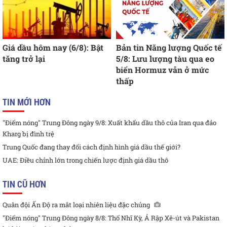
Giá dầu hôm nay (6/8): Bật
Bản tin Năng lượng Quốc tế
tăng trở lại
5/8: Lưu lượng tàu qua eo
biển Hormuz vẫn ở mức
thấp
TIN MỚI HƠN
"Điểm nóng" Trung Đông ngày 9/8: Xuất khẩu dầu thô của Iran qua đảo
Kharg bị đình trệ
Trung Quốc đang thay đổi cách định hình giá dầu thế giới?
UAE: Điều chỉnh lớn trong chiến lược định giá dầu thô
TIN CŨ HƠN
Quân đội Ấn Độ ra mắt loại nhiên liệu đặc chủng
"Điểm nóng" Trung Đông ngày 8/8: Thổ Nhĩ Kỳ, Ả Rập Xê-út và Pakistan