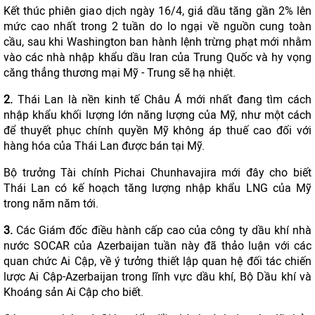
Kết thúc phiên giao dịch ngày 16/4, giá dầu tăng gần 2% lên
mức cao nhất trong 2 tuần do lo ngại về nguồn cung toàn
cầu, sau khi Washington ban hành lệnh trừng phạt mới nhằm
vào các nhà nhập khẩu dầu Iran của Trung Quốc và hy vọng
căng thẳng thương mại Mỹ - Trung sẽ hạ nhiệt.
2.
Thái Lan là nền kinh tế Châu Á mới nhất đang tìm cách
nhập khẩu khối lượng lớn năng lượng của Mỹ, như một cách
để thuyết phục chính quyền Mỹ không áp thuế cao đối với
hàng hóa của Thái Lan được bán tại Mỹ.
Bộ trưởng Tài chính Pichai Chunhavajira mới đây cho biết
Thái Lan có kế hoạch tăng lượng nhập khẩu LNG của Mỹ
trong năm năm tới.
3.
Các Giám đốc điều hành cấp cao của công ty dầu khí nhà
nước SOCAR của Azerbaijan tuần này đã thảo luận với các
quan chức Ai Cập, về ý tưởng thiết lập quan hệ đối tác chiến
lược Ai Cập-Azerbaijan trong lĩnh vực dầu khí, Bộ Dầu khí và
Khoáng sản Ai Cập cho biết.