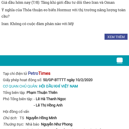
Giá dầu hôm nay (7/8): Tăng khi giới đầu tư dõi theo Iran và Oman
Ý nghĩa của Thỏa thuận eo biển Hormuz với thị trường năng lượng toàn
cầu?
Iran: Không có cuộc đàm phán nào với Mỹ
XEM THÊM
Petro
Times
Tạp chí điện tử
Giấy phép hoạt động số:
50/GP-BTTTT ngày 10/2/2020
CƠ QUAN CHỦ QUẢN:
HỘI DẦU KHÍ VIỆT NAM
Tổng biên tập:
Phạm Thuận Thiên
Phó Tổng biên tập: -
Lê Hà Thanh Ngọc
- Lê Thị Hồng Anh
Hội đồng cố vấn
Chủ tịch:
TS
Nguyễn Hồng Minh
Thường trực:
Nhà báo
Nguyễn Như Phong