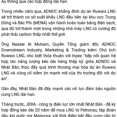
Âu thông qua các hợp đồng dài hạn.
Trong nhiều năm qua, ADNOC khẳng định dự án Ruwais LNG
sẽ trở thành cơ sở xuất khẩu LNG đầu tiên tại khu vực Trung
Đông và Bắc Phi (MENA) vận hành hoàn toàn bằng điện sạch,
qua đó trở thành một trong những nhà máy LNG có cường độ
phát thải carbon thấp nhất thế giới.
Ông Nasser Al Muhairi, Quyền Tổng giám đốc ADNOC
Downstream Industry, Marketing & Trading kiêm Chủ tịch
Ruwais LNG, cho biết thỏa thuận với Inpex "tiếp nối quan hệ
hợp tác năng lượng kéo dài hàng thập kỷ giữa ADNOC và
Nhật Bản, thúc đẩy quá trình thương mại hóa dự án Ruwais
LNG và củng cố niềm tin mạnh mẽ của thị trường đối với dự
án".
Gần đây, Nhật Bản đã đẩy mạnh các nỗ lực đảm bảo nguồn
cung LNG dài hạn.
Tháng trước, JERA - công ty điện lực lớn nhất Nhật Bản - đã ký
hợp đồng kéo dài 20 năm để mua LNG từ Petronas, tập đoàn
dầu khí quốc gia Malaysia, với thời điểm bắt đầu cung cấp từ