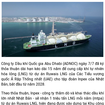
Công ty Dầu khí Quốc gia Abu Dhabi (ADNOC) ngày 7/7 đã ký
thỏa thuận dài hạn kéo dài 15 năm để cung cấp khí tự nhiên
hóa lỏng (LNG) từ dự án Ruwais LNG của Các Tiểu vương
quốc Ả Rập Thống nhất (UAE) cho tập đoàn Inpex của Nhật
Bản, bắt đầu từ năm 2028.
Theo thỏa thuận, Inpex - công ty thăm dò và khai thác dầu khí
lớn nhất Nhật Bản - sẽ nhận 1 triệu tấn LNG mỗi năm (mtpa)
từ dự án Ruwais LNG, hiện đang được xây dựng tại Khu công