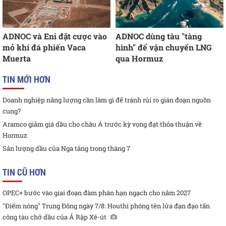
ADNOC và Eni đặt cược vào
ADNOC dùng tàu "tàng
mỏ khí đá phiến Vaca
hình" để vận chuyển LNG
Muerta
qua Hormuz
TIN MỚI HƠN
Doanh nghiệp năng lượng cần làm gì để tránh rủi ro gián đoạn nguồn
cung?
Aramco giảm giá dầu cho châu Á trước kỳ vọng đạt thỏa thuận về
Hormuz
Sản lượng dầu của Nga tăng trong tháng 7
TIN CŨ HƠN
OPEC+ bước vào giai đoạn đàm phán hạn ngạch cho năm 2027
"Điểm nóng" Trung Đông ngày 7/8: Houthi phóng tên lửa đạn đạo tấn
công tàu chở dầu của Ả Rập Xê-út