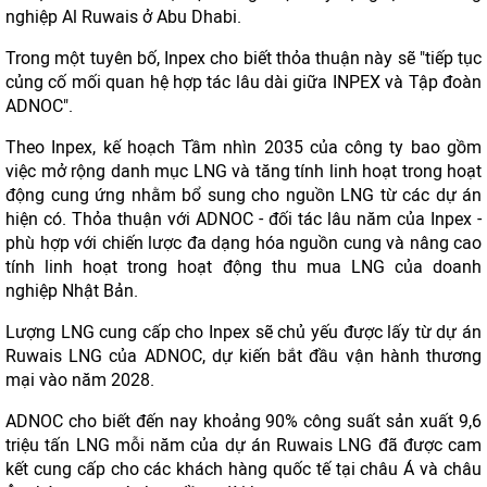
nghiệp Al Ruwais ở Abu Dhabi.
Trong một tuyên bố, Inpex cho biết thỏa thuận này sẽ "tiếp tục
củng cố mối quan hệ hợp tác lâu dài giữa INPEX và Tập đoàn
ADNOC".
Theo Inpex, kế hoạch Tầm nhìn 2035 của công ty bao gồm
việc mở rộng danh mục LNG và tăng tính linh hoạt trong hoạt
động cung ứng nhằm bổ sung cho nguồn LNG từ các dự án
hiện có. Thỏa thuận với ADNOC - đối tác lâu năm của Inpex -
phù hợp với chiến lược đa dạng hóa nguồn cung và nâng cao
tính linh hoạt trong hoạt động thu mua LNG của doanh
nghiệp Nhật Bản.
Lượng LNG cung cấp cho Inpex sẽ chủ yếu được lấy từ dự án
Ruwais LNG của ADNOC, dự kiến bắt đầu vận hành thương
mại vào năm 2028.
ADNOC cho biết đến nay khoảng 90% công suất sản xuất 9,6
triệu tấn LNG mỗi năm của dự án Ruwais LNG đã được cam
kết cung cấp cho các khách hàng quốc tế tại châu Á và châu